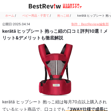
ホーム
/
ベビー用品・子育て
/
抱っこ紐
/
kerätä ヒップシート
公開日:2025.04.14
制作：BestReview編集部
kerätä ヒップシート 抱っこ紐の口コミ評判10選！メ
リット&デメリットも徹底解説
kerätä ヒップシート 抱っこ紐は毎月70点以上購入され
ているヒット商品で、口コミでも
「3WAY仕様で成長に