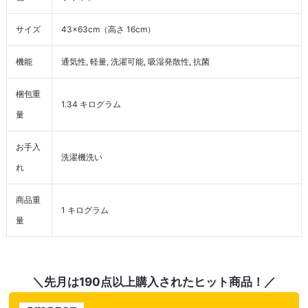
サイズ
43×63cm（高さ 16cm）
機能
通気性, 軽量, 洗濯可能, 吸湿発散性, 抗菌
梱包重
1.34 キログラム
量
お手入
洗濯機洗い
れ
商品重
1 キログラム
量
＼先月は190点以上購入されたヒット商品！／