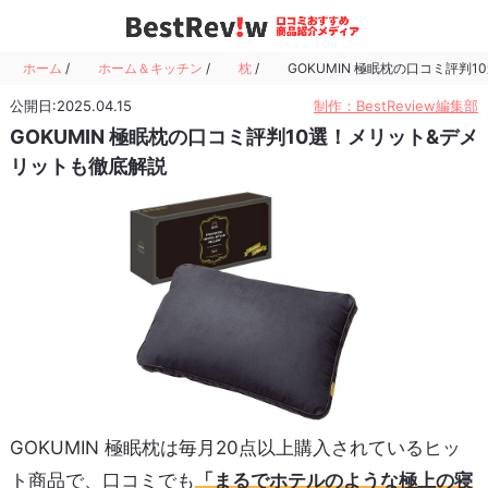
ホーム
/
ホーム＆キッチン
/
枕
/
GOKUMIN 極眠枕の口コミ評判
公開日:2025.04.15
制作：BestReview編集部
GOKUMIN 極眠枕の口コミ評判10選！メリット&デメ
リットも徹底解説
GOKUMIN 極眠枕は毎月20点以上購入されているヒッ
ト商品で、口コミでも
「まるでホテルのような極上の寝