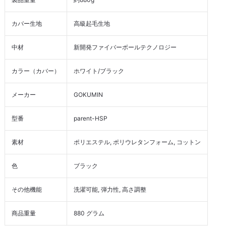
カバー生地
高級起毛生地
中材
新開発ファイバーボールテクノロジー
カラー（カバー）
ホワイト/ブラック
メーカー
GOKUMIN
型番
parent-HSP
素材
ポリエステル, ポリウレタンフォーム, コットン
色
ブラック
その他機能
洗濯可能, 弾力性, 高さ調整
商品重量
880 グラム