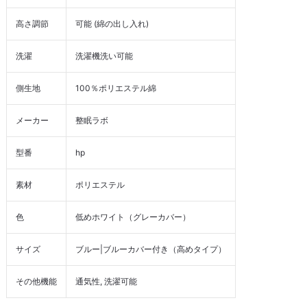
高さ調節
可能 (綿の出し入れ)
洗濯
洗濯機洗い可能
側生地
100％ポリエステル綿
メーカー
整眠ラボ
型番
hp
素材
ポリエステル
色
低めホワイト（グレーカバー）
サイズ
ブルー|ブルーカバー付き（高めタイプ）
その他機能
通気性, 洗濯可能