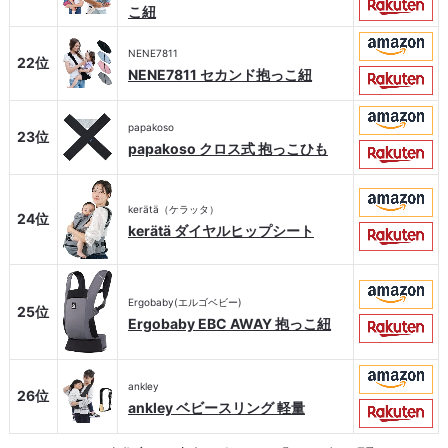
こ紐
NENE7811
22位
NENE7811 セカンド抱っこ紐
papakoso
23位
papakoso クロス式 抱っこひも
kerätä（ケラッタ）
24位
kerätä ダイヤルヒップシート
Ergobaby(エルゴベビー)
25位
Ergobaby EBC AWAY 抱っこ紐
ankley
26位
ankley ベビースリング 軽量