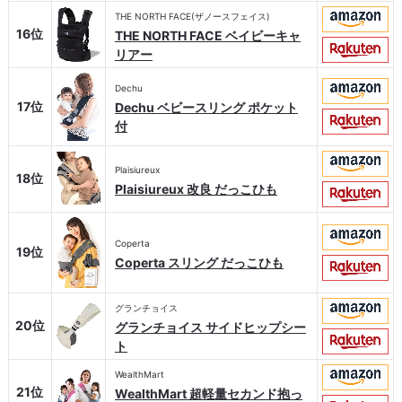
THE NORTH FACE(ザノースフェイス)
16位
THE NORTH FACE ベイビーキャ
リアー
Dechu
17位
Dechu ベビースリング ポケット
付
Plaisiureux
18位
Plaisiureux 改良 だっこひも
Coperta
19位
Coperta スリング だっこひも
グランチョイス
20位
グランチョイス サイドヒップシー
ト
WealthMart
21位
WealthMart 超軽量セカンド抱っ