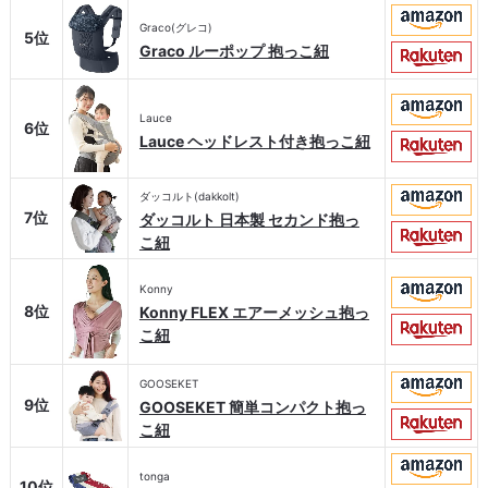
Graco(グレコ)
5位
Graco ルーポップ 抱っこ紐
Lauce
6位
Lauce ヘッドレスト付き抱っこ紐
ダッコルト(dakkolt)
7位
ダッコルト 日本製 セカンド抱っ
こ紐
Konny
8位
Konny FLEX エアーメッシュ抱っ
こ紐
GOOSEKET
9位
GOOSEKET 簡単コンパクト抱っ
こ紐
tonga
10位