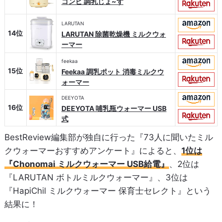
コンビ 調乳じょ~ず
LARUTAN
14位
LARUTAN 除菌乾燥機 ミルクウォ
ーマー
feekaa
15位
Feekaa 調乳ポット 消毒ミルクウ
ォーマー
DEEYOTA
16位
DEEYOTA 哺乳瓶ウォーマー USB
式
BestReview編集部が独自に行った『73人に聞いたミル
クウォーマーおすすめアンケート』によると、
1位は
『Chonomai ミルクウォーマー USB給電』
、2位は
『LARUTAN ボトルミルクウォーマー』、3位は
『HapiChil ミルクウォーマー 保育士セレクト』という
結果に！