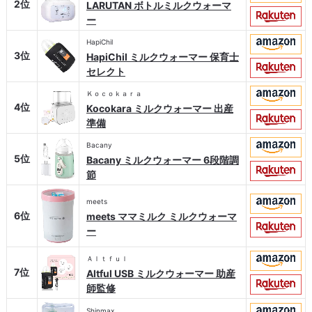
2位
LARUTAN ボトルミルクウォーマ
ー
HapiChil
3位
HapiChil ミルクウォーマー 保育士
セレクト
Ｋｏｃｏｋａｒａ
4位
Kocokara ミルクウォーマー 出産
準備
Bacany
5位
Bacany ミルクウォーマー 6段階調
節
meets
6位
meets ママミルク ミルクウォーマ
ー
Ａｌｔｆｕｌ
7位
Altful USB ミルクウォーマー 助産
師監修
Shinmax