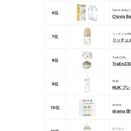
Clovis Ba
6位
Clovis
リッチェル(Rich
7位
リッチェ
TraEn230
8位
TraEn
NUK
9位
NUK プ
drama
10位
drama
ピジョン