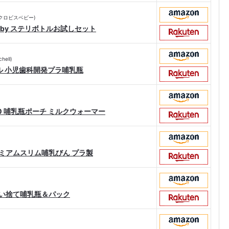
by(クロビスベビー)
 Baby ステリボトルお試しセット
ell)
ル 小児歯科開発プラ哺乳瓶
230 哺乳瓶ポーチ ミルクウォーマー
レミアムスリム哺乳びん プラ製
 使い捨て哺乳瓶＆パック