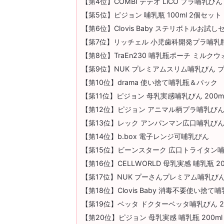
【第4位】COMBI テテオ LiCO プラ哺乳びん
【第5位】ピジョン 哺乳瓶 100ml 2個セット
【第6位】Clovis Baby ステリボトルお試し
【第7位】リッチェル 小児歯科開発プラ哺乳
【第8位】TraEn230 哺乳瓶ポーチ ミルク
【第9位】NUK プレミアムスリム哺乳びん 
【第10位】drama 使い捨て哺乳瓶＆パック
【第11位】ピジョン 母乳実感哺乳びん 200m
【第12位】ピジョン アニマル柄プラ哺乳び
【第13位】レック アンパンマン広口哺乳び
【第14位】b.box 電子レンジ可哺乳びん
【第15位】ビーンスターク 広口トライタン
【第16位】CELLWORLD 母乳実感 哺乳瓶 20
【第17位】NUK プーさんプレミアム哺乳びん 
【第18位】Clovis Baby 消毒不要使い捨て
【第19位】ベッタ ドクターベッタ哺乳びん 24
【第20位】ピジョン 母乳実感 哺乳瓶 200ml