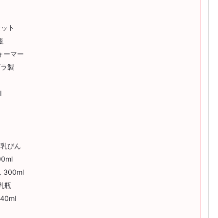
セット
瓶
ウォーマー
プラ製
l
ん
ん
哺乳びん
0ml
300ml
哺乳瓶
0ml