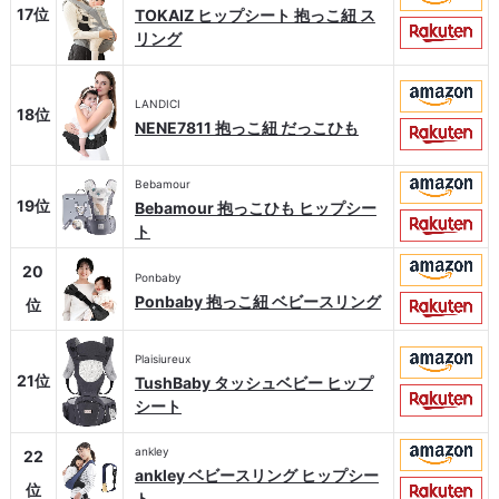
17位
TOKAIZ ヒップシート 抱っこ紐 ス
リング
LANDICI
18位
NENE7811 抱っこ紐 だっこひも
Bebamour
19位
Bebamour 抱っこひも ヒップシー
ト
20
Ponbaby
Ponbaby 抱っこ紐 ベビースリング
位
Plaisiureux
21位
TushBaby タッシュベビー ヒップ
シート
ankley
22
ankley ベビースリング ヒップシー
位
ト