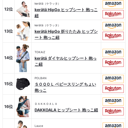
kerätä（ケラッタ）
12位
kerätä HipGo ヒップシート 抱っこ
紐
kerätä（ケラッタ）
13位
kerätä HipGo 折りたたみ ヒップシ
ート 抱っこ紐
TOKAIZ
14位
kerätä ダイヤルヒップシート 抱っ
こ紐
POLBAN
15位
ＳＯＱＯＬ ベビースリング ちょい
抱っこ
ＤＡＫＫＯＡＬＡ
16位
DAKKOALA ヒップシート 抱っこ紐
Lauce