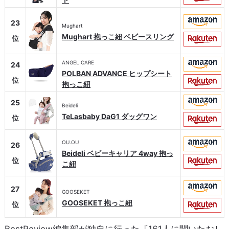
23
Mughart
Mughart 抱っこ紐 ベビースリング
位
ANGEL CARE
24
POLBAN ADVANCE ヒップシート
位
抱っこ紐
25
Beideli
TeLasbaby DaG1 ダッグワン
位
OU.OU
26
Beideli ベビーキャリア 4way 抱っ
位
こ紐
27
GOOSEKET
GOOSEKET 抱っこ紐
位
BestReview編集部が独自に行った『161人に聞いたおし