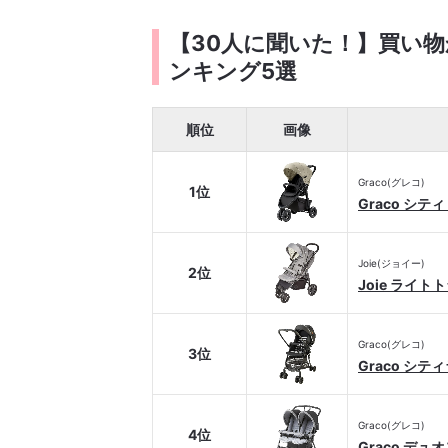
【30人に聞いた！】買い
ンキング5選
順位
画像
Graco(グレコ)
1位
Graco シ
Joie(ジョイー)
2位
Joie ライト
Graco(グレコ)
3位
Graco シテ
Graco(グレコ)
4位
Graco デュ