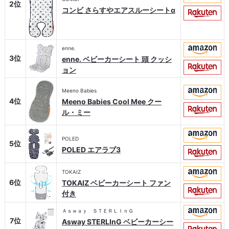
2位
コンビ さらすやエアスルーシートα
enne.
3位
enne. ベビーカーシート 頭 クッシ
ョン
Meeno Babies
4位
Meeno Babies Cool Mee クー
ル・ミー
POLED
5位
POLED エアラブ3
TOKAIZ
6位
TOKAIZ ベビーカーシート ファン
付き
Ａｓｗａｙ ＳＴＥＲＬＩｎＧ
7位
Asway STERLInG ベビーカーシー