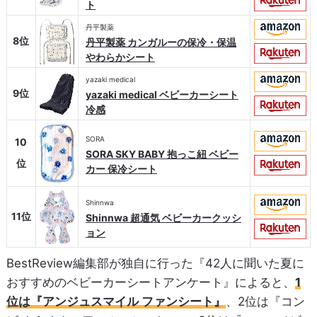
ト
丹平製薬
8位
丹平製薬 カンガルーの保冷・保温
やわらかシート
yazaki medical
9位
yazaki medical ベビーカーシート
冷感
SORA
10
SORA SKY BABY 抱っこ紐 ベビー
位
カー 保冷シート
Shinnwa
11位
Shinnwa 超通気 ベビーカークッシ
ョン
BestReview編集部が独自に行った『42人に聞いた夏に
おすすめのベビーカーシートアンケート』によると、
1
位は『アンジュスマイル ファンシート』
、2位は『コン