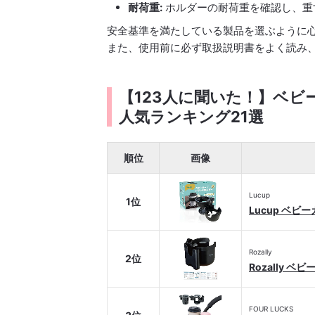
耐荷重:
ホルダーの耐荷重を確認し、重
安全基準を満たしている製品を選ぶように
また、使用前に必ず取扱説明書をよく読み
【123人に聞いた！】ベ
人気ランキング21選
順位
画像
Lucup
1位
Lucup ベ
Rozally
2位
Rozally 
FOUR LUCKS