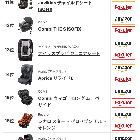
11位
Jovikids チャイルドシート
ISOFIX
COMBI
12位
Combi THE S ISOFIX
アイリスプラザ(IRIS PLAZA)
13位
アイリスプラザ ジュニアシート
Aprica(アップリカ)
14位
Aprica リライドE
COMBI
15位
Combi ウィゴー ロング ムーバー
サイド
Recaro
16位
レカロ スタート ゼロセブン アルト
オレンジ
Aprica(アップリカ)