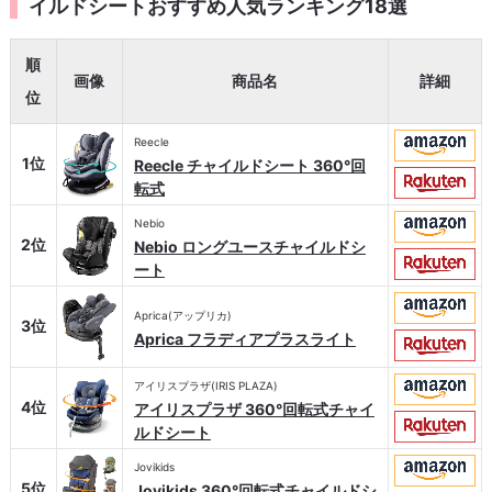
イルドシートおすすめ人気ランキング18選
順
画像
商品名
詳細
位
Reecle
1位
Reecle チャイルドシート 360°回
転式
Nebio
2位
Nebio ロングユースチャイルドシ
ート
Aprica(アップリカ)
3位
Aprica フラディアプラスライト
アイリスプラザ(IRIS PLAZA)
4位
アイリスプラザ 360°回転式チャイ
ルドシート
Jovikids
5位
Jovikids 360°回転式チャイルドシ