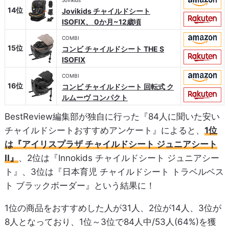
Jovikids
14位
Jovikids チャイルドシート
ISOFIX、 0か月~12歳頃
COMBI
15位
コンビ チャイルドシート THE S
ISOFIX
COMBI
16位
コンビ チャイルドシート 回転式 ク
ルムーヴ コンパクト
BestReview編集部が独自に行った『84人に聞いた安い
チャイルドシートおすすめアンケート』によると、
1位
は『アイリスプラザ チャイルドシート ジュニアシート
II』
、2位は『Innokids チャイルドシート ジュニアシー
ト』、3位は『日本育児 チャイルドシート トラベルベス
ト ブラックボーダー』という結果に！
1位の商品をおすすめした人が31人、2位が14人、3位が
8人となっており、1位～3位で84人中/53人(64%)を獲