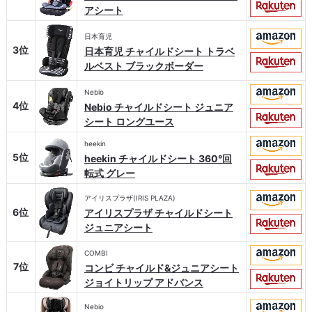
アシート
日本育児
3位
日本育児 チャイルドシート トラベ
ルベスト ブラックボーダー
Nebio
4位
Nebio チャイルドシート ジュニア
シート ロングユース
heekin
5位
heekin チャイルドシート 360°回
転式 グレー
アイリスプラザ(IRIS PLAZA)
6位
アイリスプラザ チャイルドシート
ジュニアシート
COMBI
7位
コンビ チャイルド&ジュニアシート
ジョイトリップ アドバンス
Nebio