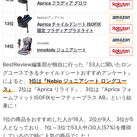
Aprica フラディア グロウ
Aprica(アップリカ)
13位
Aprica チャイルドシート ISOFIX
固定 フラディアプラスライト
Innokids
14位
innokids ジュニアシート
BestReview編集部が独自に行った『53人に聞いたロン
グユースできるチャイルドシートおすすめアンケート』
によると、
1位は『Nebio ジュニアシート ロングユー
ス』
、2位は『Aprica リライド』、3位は『Aprica フォ
ームフィットISOFIXセーフティープラス AB』という結
果に！
1位の商品をおすすめした人が16人、2位が9人、3位が5
人となっており、1位～3位で53人中/30人(57%)を獲得
しているので特に人気の商品でした！