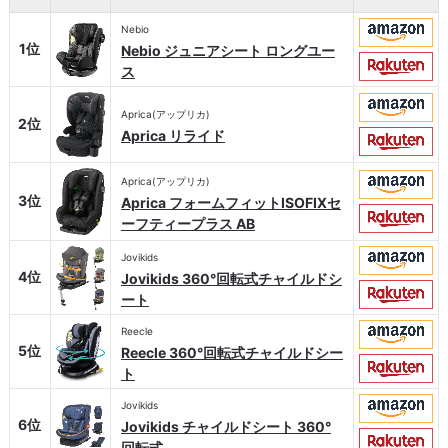
Nebio
1位
Nebio ジュニアシート ロングユー
ス
Aprica(アップリカ)
2位
Aprica リライド
Aprica(アップリカ)
3位
Aprica フォームフィットISOFIXセ
ーフティープラス AB
Jovikids
4位
Jovikids 360°回転式チャイルドシ
ート
Reecle
5位
Reecle 360°回転式チャイルドシー
ト
Jovikids
6位
Jovikids チャイルドシート 360°
回転式