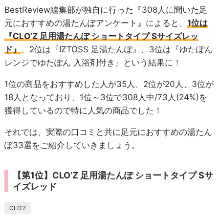
BestReview編集部が独自に行った『308人に聞いた足
元におすすめの湯たんぽアンケート』によると、
1位は
『CLO’Z 足用湯たんぽ ショートタイプ Sサイズレッ
ド』
、2位は『IZTOSS 足湯たんぽ』、3位は『ゆたぽん
レンジでゆたぽん 入浴剤付き』という結果に！
1位の商品をおすすめした人が35人、2位が20人、3位が
18人となっており、1位～3位で308人中/73人(24%)を
獲得しているので特に人気の商品でした！
それでは、実際の口コミと共に足元におすすめの湯たん
ぽ33選をご紹介していきましょう。
【第1位】CLO’Z 足用湯たんぽ ショートタイプ Sサ
イズレッド
CLO’Z