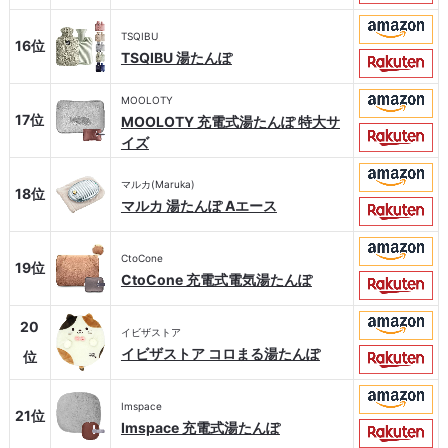
TSQIBU
16位
TSQIBU 湯たんぽ
MOOLOTY
17位
MOOLOTY 充電式湯たんぽ 特大サ
イズ
マルカ(Maruka)
18位
マルカ 湯たんぽ Aエース
CtoCone
19位
CtoCone 充電式電気湯たんぽ
20
イビザストア
イビザストア コロまる湯たんぽ
位
Imspace
21位
Imspace 充電式湯たんぽ