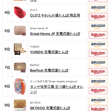
CLO'Z
4位
CLO'Z やわらか湯たんぽ 両足用
Great Home JP
5位
Great Home JP 充電式湯たんぽ
YUSIDO
6位
YUSIDO 充電式湯たんぽ
BeeTool
7位
BeeTool 充電式湯たんぽ
タンゲ化学工業(Tange-kagaku-kougyou)
8位
タンゲ化学工業 立つ湯たんぽ オレ
ンジ
SKYGOO
9位
SKYGOO 充電式湯たんぽ