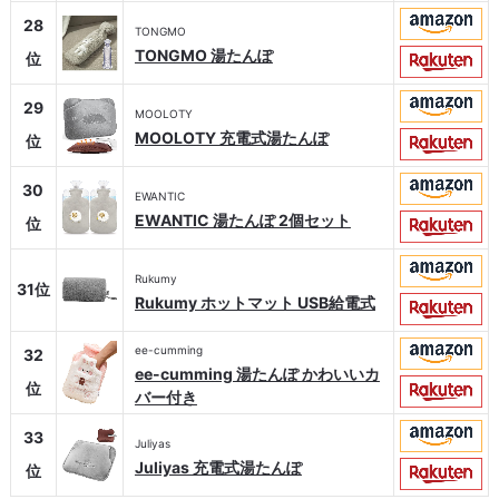
28
TONGMO
TONGMO 湯たんぽ
位
29
MOOLOTY
MOOLOTY 充電式湯たんぽ
位
30
EWANTIC
EWANTIC 湯たんぽ 2個セット
位
Rukumy
31位
Rukumy ホットマット USB給電式
ee-cumming
32
ee-cumming 湯たんぽ かわいいカ
位
バー付き
33
Juliyas
Juliyas 充電式湯たんぽ
位