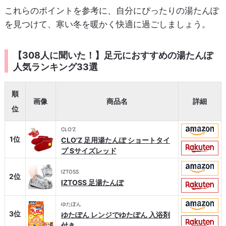
これらのポイントを参考に、自分にぴったりの湯たんぽ
を見つけて、寒い冬を暖かく快適に過ごしましょう。
【308人に聞いた！】足元におすすめの湯たんぽ
人気ランキング33選
順
画像
商品名
詳細
位
CLO'Z
1位
CLO'Z 足用湯たんぽ ショートタイ
プ Sサイズレッド
IZTOSS
2位
IZTOSS 足湯たんぽ
ゆたぽん
3位
ゆたぽん レンジでゆたぽん 入浴剤
付き