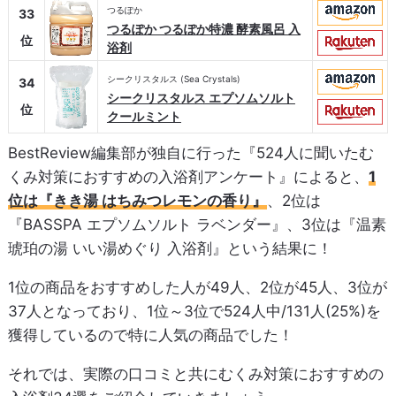
つるぽか
33
つるぽか つるぽか特濃 酵素風呂 入
位
浴剤
シークリスタルス (Sea Crystals)
34
シークリスタルス エプソムソルト
位
クールミント
BestReview編集部が独自に行った『524人に聞いたむ
くみ対策におすすめの入浴剤アンケート』によると、
1
位は『きき湯 はちみつレモンの香り』
、2位は
『BASSPA エプソムソルト ラベンダー』、3位は『温素
琥珀の湯 いい湯めぐり 入浴剤』という結果に！
1位の商品をおすすめした人が49人、2位が45人、3位が
37人となっており、1位～3位で524人中/131人(25%)を
獲得しているので特に人気の商品でした！
それでは、実際の口コミと共にむくみ対策におすすめの