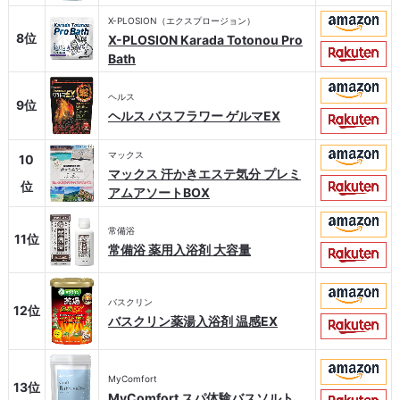
X-PLOSION（エクスプロージョン）
8位
X-PLOSION Karada Totonou Pro
Bath
ヘルス
9位
ヘルス バスフラワー ゲルマEX
マックス
10
マックス 汗かきエステ気分 プレミ
位
アムアソートBOX
常備浴
11位
常備浴 薬用入浴剤 大容量
バスクリン
12位
バスクリン薬湯入浴剤 温感EX
MyComfort
13位
MyComfort スパ体験バスソルト