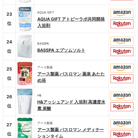
AQUA GIFT
23
AQUA GIFT アトピーラボ共同開発
位
入浴剤
24
BASSPA
BASSPA エプソムソルト
位
アース製薬
25
アース製薬 バスロマン 薬泉 あたた
位
め浴
H&
26
H&アッシュアンド 入浴剤 高濃度水
位
素 炭酸
アース製薬
27
アース製薬 バスロマン メディテー
位
ションタイム