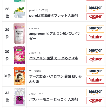
28
pureLi(ピュアリ）
pureLi 重炭酸タブレット入浴剤
位
amproom
29
amproom ヒアルロン酸バスパウ
位
ダー
30
バスクリン
バスクリン 薬湯 カラダめぐり浴
位
アース製薬
31位
アース製薬 バスロマン 薬泉 肌いた
わり浴
32
バスハーモニー
バスハーモニー じっこう 入浴剤
位