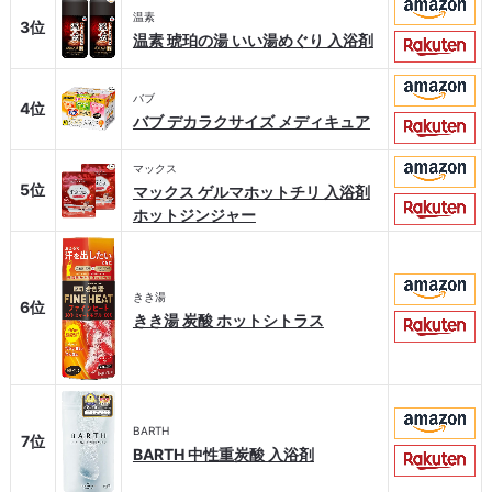
温素
3位
温素 琥珀の湯 いい湯めぐり 入浴剤
バブ
4位
バブ デカラクサイズ メディキュア
マックス
5位
マックス ゲルマホットチリ 入浴剤
ホットジンジャー
きき湯
6位
きき湯 炭酸 ホットシトラス
BARTH
7位
BARTH 中性重炭酸 入浴剤