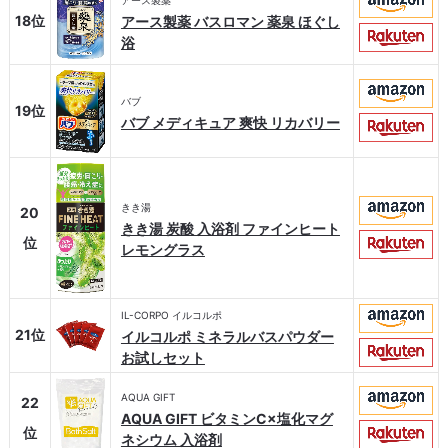
アース製薬
18位
アース製薬 バスロマン 薬泉 ほぐし
浴
バブ
19位
バブ メディキュア 爽快 リカバリー
きき湯
20
きき湯 炭酸 入浴剤 ファインヒート
位
レモングラス
IL-CORPO イルコルポ
21位
イルコルポ ミネラルバスパウダー
お試しセット
AQUA GIFT
22
AQUA GIFT ビタミンC×塩化マグ
位
ネシウム 入浴剤