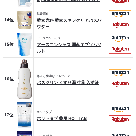
酵素専科
14位
酵素専科 酵素スキンクリアバスパ
ウダー
アースコンシャス
15位
アースコンシャス 国産エプソムソ
ルト
悠々と快適なセルフケア
16位
バスクリン くすり湯 生薬 入浴液
ホットタブ
17位
ホットタブ 薬用 HOT TAB