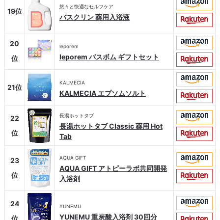
悠々と快適なセルフケア
19位
バスクリン 薬用入浴液
20
leporem
leporem バスボム ギフトセット
位
KALMECIA
21位
KALMECIA エプソムソルト
長湯ホットタブ
22
長湯ホットタブ Classic 薬用 Hot
位
Tab
AQUA GIFT
23
AQUA GIFT アトピーラボ共同開発
位
入浴剤
24
YUNEMU
YUNEMU 重炭酸入浴剤 30回分
位