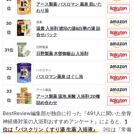
アース製薬 バスロマン 薬泉 肌いた
位
わり浴
温素
30
温素 入浴剤 琥珀の湯&白華の湯 詰
位
合せパック
日野製薬
31位
日野製薬 木曽御嶽山 入浴剤
32
バスロマン
バスロマン薬泉 ほぐし浴
位
アース製薬
33
アース製薬 温泡 炭酸 入浴剤 20種
位
詰め合わせ
BestReview編集部が独自に行った『491人に聞いた坐骨
神経痛対策の入浴剤おすすめアンケート』によると、
1
位は『バスクリン くすり湯 生薬 入浴液』
、2位は『常備