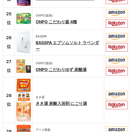
25
ONPO(温泡)
ONPO こだわり森 4種
位
BASSPA
26
BASSPA エプソムソルト ラベンダ
位
ー
27
ONPO(温泡)
ONPO こだわりゆず 炭酸湯
位
28
きき湯
きき湯 炭酸入浴剤 にごり湯
位
アース製薬
29