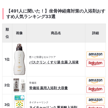
【491人に聞いた！】坐骨神経痛対策の入浴剤おす
すめ人気ランキング33選
順
画像
商品名
詳細
位
悠々と快適なセルフケア
1位
バスクリン くすり湯 生薬 入浴液
常備浴
2位
常備浴 薬用入浴剤 大容量
ネイチャーリンク
3位
ネイチャーリンク 重炭酸入浴剤