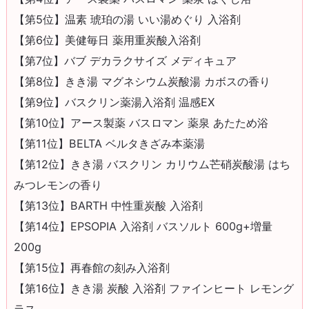
【第5位】温素 琥珀の湯 いい湯めぐり 入浴剤
【第6位】美健毎日 薬用重炭酸入浴剤
【第7位】バブ デカラクサイズ メディキュア
【第8位】きき湯 マグネシウム炭酸湯 カボスの香り
【第9位】バスクリン薬湯入浴剤 温感EX
【第10位】アース製薬 バスロマン 薬泉 あたため浴
【第11位】BELTA ベルタきざみ本薬湯
【第12位】きき湯 バスクリン カリウム芒硝炭酸湯 はち
みつレモンの香り
【第13位】BARTH 中性重炭酸 入浴剤
【第14位】EPSOPIA 入浴剤 バスソルト 600g+増量
200g
【第15位】再春館の刻み入浴剤
【第16位】きき湯 炭酸 入浴剤 ファインヒート レモング
ラス