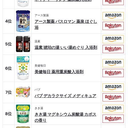
アース製薬
4位
アース製薬 バスロマン 薬泉 ほぐし
浴
温素
5位
温素 琥珀の湯 いい湯めぐり 入浴剤
美健毎日
6位
美健毎日 薬用重炭酸入浴剤
バブ
7位
バブ デカラクサイズ メディキュア
きき湯
8位
きき湯 マグネシウム炭酸湯 カボス
の香り