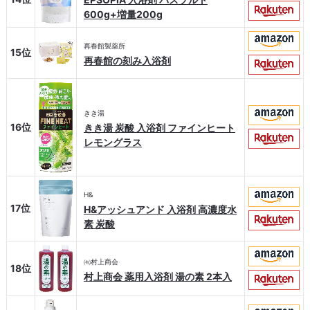
600g+増量200g
再春館製薬所
15位
再春館の刻み入浴剤
きき湯
16位
きき湯 炭酸 入浴剤 ファインヒート
レモングラス
H&
17位
H&アッシュアンド 入浴剤 高濃度水
素 炭酸
㈲村上商会
18位
村上商会 薬用入浴剤 湯の素 2本入