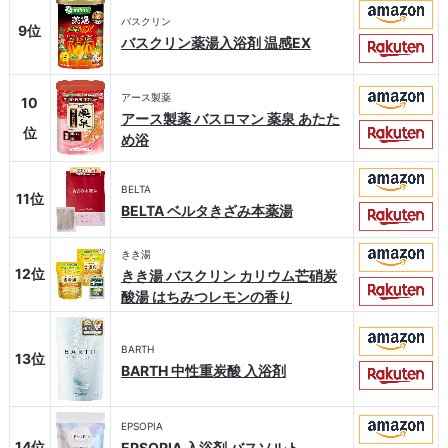
バスクリン
9位
バスクリン薬湯入浴剤 温感EX
アース製薬
10
アース製薬 バスロマン 薬泉 あたた
位
め浴
BELTA
11位
BELTA ベルタきざみ本薬湯
きき湯
12位
きき湯 バスクリン カリウム芒硝炭
酸湯 はちみつレモンの香り
BARTH
13位
BARTH 中性重炭酸 入浴剤
EPSOPIA
14位
EPSOPIA 入浴剤 バスソルト