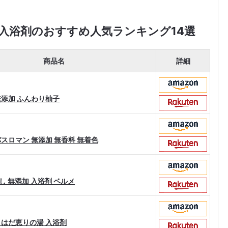
入浴剤のおすすめ人気ランキング14選
商品名
詳細
無添加 ふんわり柚子
スロマン 無添加 無香料 無着色
し 無添加 入浴剤 ベルメ
 はだ恵りの湯 入浴剤