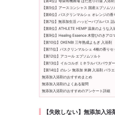
【第4位】母袋有機農場 はだ恵りの湯 入浴剤
【第5位】アースコンシャス 国産エプソムソ
【第6位】バスクリンマルシェ オレンジの香
【第7位】無添加生活 ハッピーバブルバス 
【第8位】ATHLETE HEMP 温泉のような入
【第9位】Healing Essence 木曽ひのき
【第10位】OKENBI 三年熟成よもぎ 入浴剤
【第11位】バスクリンマルシェ 4種の香りセ
【第12位】アコール エプソムソルト
【第13位】イルコルポ ミネラルバスパウダー
【第14位】のレン 無添加 米麹 入浴剤 バラ
無添加入浴剤のおすすめまとめ
無添加入浴剤のよくある疑問
無添加入浴剤のおすすめのアンケート詳細
【失敗しない】無添加入浴