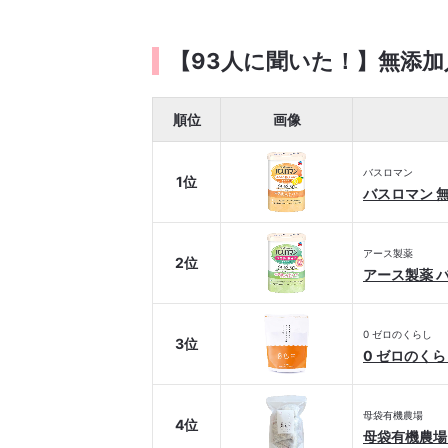
【93人に聞いた！】無添加
順位
画像
バスロマン
1位
バスロマン 
アース製薬
2位
アース製薬 バ
0 ゼロのくらし
3位
0 ゼロのくら
母袋有機農場
4位
母袋有機農場