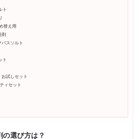
ルト
り
詰め替え用
浴剤
アロマバスソルト
ット
 お試しセット
エティセット
剤の選び方は？