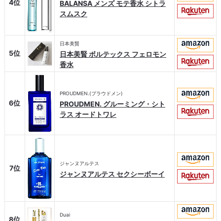
4位
BALANSA メンズ モテ香水 シトラ
スムスク
日本美賢
5位
日本美賢 ボルテックス フェロモン
香水
PROUDMEN.(プラウドメン)
6位
PROUDMEN. グルーミング・シト
ラス オードトワレ
ジャンヌアルテス
7位
ジャンヌアルテス セクシーボーイ
Duai
8位