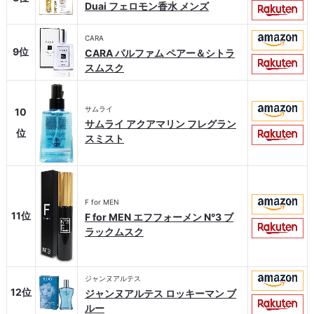
Duai フェロモン香水 メンズ
CARA
9位
CARA パルファム ペアー＆シトラ
スムスク
サムライ
10
サムライ アクアマリン フレグラン
位
スミスト
F for MEN
11位
F for MEN エフフォーメン N°3 ブ
ラックムスク
ジャンヌアルテス
12位
ジャンヌアルテス ロッキーマン ブ
ルー