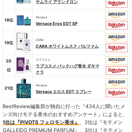
サムライ アランドロン
Versace
18位
Versace Eros EDT SP
CARA
19位
CARA ホワイトムスク パルファム
ラブコスメ
20
ラブコスメ バックハグ香水 ダキマ
位
クラ
Versace
21位
Versace エロス EDT スプレー
BestReview編集部が独自に行った『434人に聞いたメ
ンズ向けモテる香水のおすすめアンケート』によると、
1位は『PIVOTS フェロモン香水』
、2位は『モテメン
GALLEIDO PREMIUM PARFUM』、3位は『モテメン