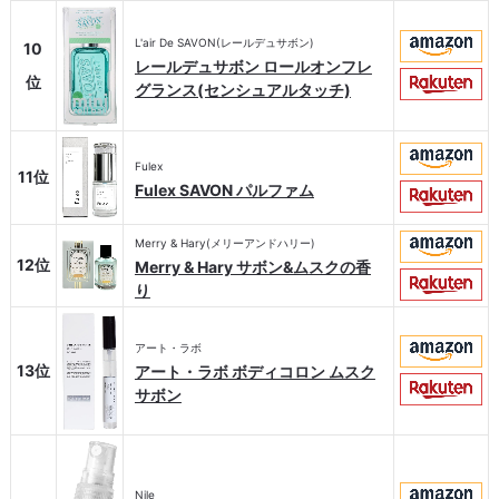
L'air De SAVON(レールデュサボン)
10
レールデュサボン ロールオンフレ
位
グランス(センシュアルタッチ)
Fulex
11位
Fulex SAVON パルファム
Merry & Hary(メリーアンドハリー)
12位
Merry & Hary サボン&ムスクの香
り
アート・ラボ
13位
アート・ラボ ボディコロン ムスク
サボン
Nile