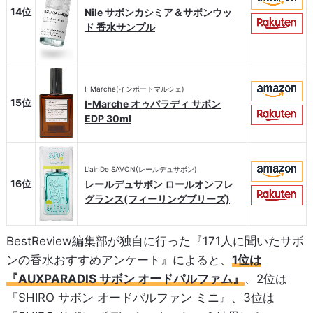
14位
Nile サボンカシミア＆サボンウッ
ド 香水サンプル
I-Marche(インポートマルシェ)
15位
I-Marche オゥパラディ サボン
EDP 30ml
L'air De SAVON(レールデュサボン)
16位
レールデュサボン ロールオンフレ
グランス(フィーリングブリーズ)
BestReview編集部が独自に行った『171人に聞いたサボ
ンの香水おすすめアンケート』によると、
1位は
『AUXPARADIS サボン オードパルファム』
、2位は
『SHIRO サボン オードパルファン ミニ』、3位は