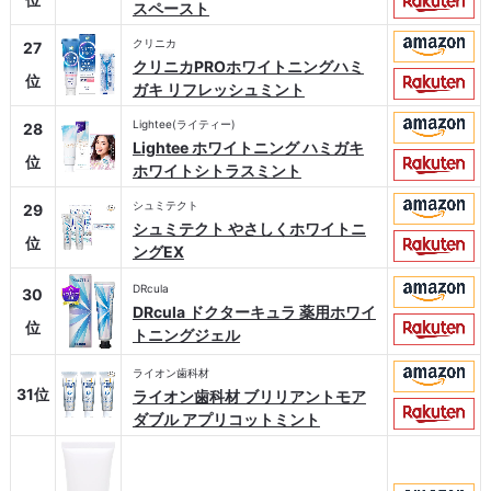
スペースト
クリニカ
27
クリニカPROホワイトニングハミ
位
ガキ リフレッシュミント
Lightee(ライティー)
28
Lightee ホワイトニング ハミガキ
位
ホワイトシトラスミント
シュミテクト
29
シュミテクト やさしくホワイトニ
位
ングEX
DRcula
30
DRcula ドクターキュラ 薬用ホワイ
位
トニングジェル
ライオン歯科材
31位
ライオン歯科材 ブリリアントモア
ダブル アプリコットミント