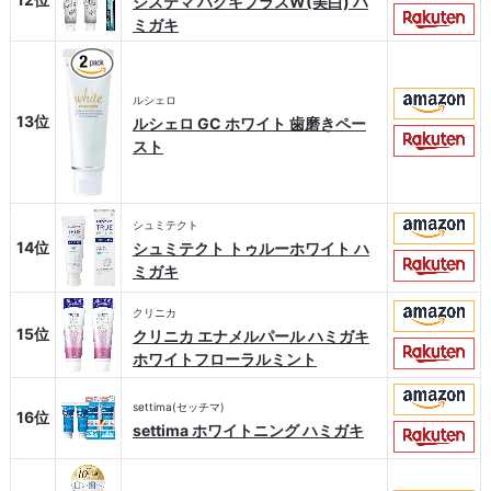
システマ ハグキプラスW(美白) ハ
ミガキ
ルシェロ
13位
ルシェロ GC ホワイト 歯磨きペー
スト
シュミテクト
14位
シュミテクト トゥルーホワイト ハ
ミガキ
クリニカ
15位
クリニカ エナメルパール ハミガキ
ホワイトフローラルミント
settima(セッチマ)
16位
settima ホワイトニング ハミガキ