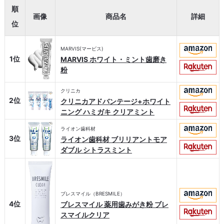
順
画像
商品名
詳細
位
MARVIS(マービス)
1位
MARVIS ホワイト・ミント歯磨き
粉
クリニカ
2位
クリニカアドバンテージ+ホワイト
ニング ハミガキ クリアミント
ライオン歯科材
3位
ライオン歯科材 ブリリアントモア
ダブル シトラスミント
ブレスマイル（BRESMILE）
4位
ブレスマイル 薬用歯みがき粉 ブレ
スマイルクリア