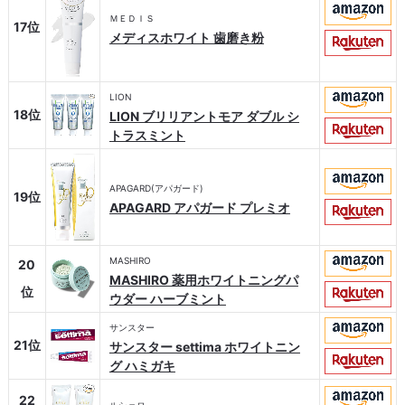
ＭＥＤＩＳ
17位
メディスホワイト 歯磨き粉
LION
18位
LION ブリリアントモア ダブル シ
トラスミント
APAGARD(アパガード)
19位
APAGARD アパガード プレミオ
MASHIRO
20
MASHIRO 薬用ホワイトニングパ
位
ウダー ハーブミント
サンスター
21位
サンスター settima ホワイトニン
グ ハミガキ
22
ルシェロ