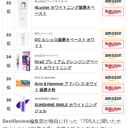
4Luster(フォーラスター)
32
4Luster ホワイトニング歯磨きペ
位
ースト
GC(ジーシー)
33
GC ルシェロ歯磨きペースト ホワ
位
イト
Ora2(オーラツー)
34
Ora2 プレミアム クレンジングペー
位
スト ホワイトニング
Arm & Hammer
35
Arm & Hammer アドバンス ホワイ
位
ト 歯磨き粉
SUNSHINE SMILE
36
SUNSHINE SMILE ホワイトニング
位
ジェル
BestReview編集部が独自に行った『705人に聞いたホ