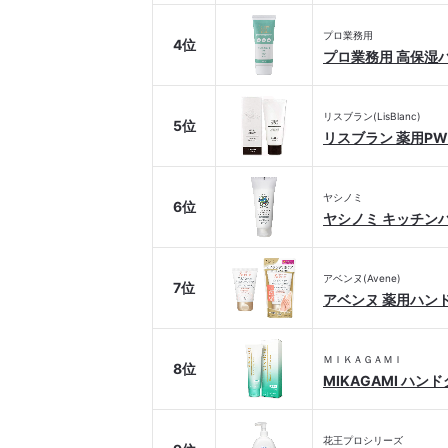
プロ業務用
4位
プロ業務用 高保湿
リスブラン(LisBlanc)
5位
リスブラン 薬用P
ヤシノミ
6位
ヤシノミ キッチン
アベンヌ(Avene)
7位
アベンヌ 薬用ハン
ＭＩＫＡＧＡＭＩ
8位
MIKAGAMI ハン
花王プロシリーズ