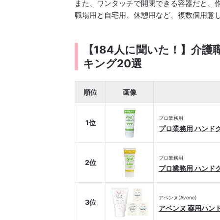
また、ワンタッチで開閉できる容器だと、
職場用と自宅用、休憩用など、複数個用意
【184人に聞いた！】介
キング20選
順位
画像
プロ業務用
1位
プロ業務用 ハンド
プロ業務用
2位
プロ業務用 ハンド
アベンヌ(Avene)
3位
アベンヌ 薬用ハン