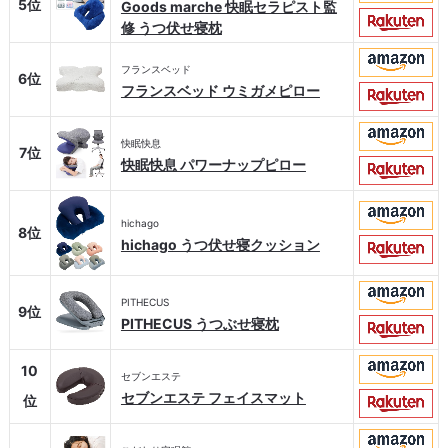
5位
Goods marche 快眠セラピスト監
修 うつ伏せ寝枕
フランスベッド
6位
フランスベッド ウミガメピロー
快眠快息
7位
快眠快息 パワーナップピロー
hichago
8位
hichago うつ伏せ寝クッション
PITHECUS
9位
PITHECUS うつぶせ寝枕
10
セブンエステ
セブンエステ フェイスマット
位