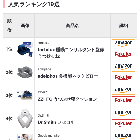
人気ランキング19選
順
画像
商品名
詳細
位
fortulux
1位
fortulux 睡眠コンサルタント監修
うつ伏せ枕
adelphos
2位
adelphos 多機能ネックピロー
ZZHFC
3位
ZZHFC うつぶせ寝クッション
Dr.Smith
4位
Dr.Smith フセロ4
Goods marche