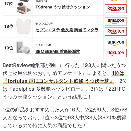
TSdrena
17位
TSdrena うつ伏せクッション
セブンエステ
18位
セブンエステ 低反発 胸当てマクラ
BEMEBEME
19位
BEMEBEME 首痛軽減枕
BestReview編集部が独自に行った『93人に聞いたうつ
伏せ寝用の枕のおすすめアンケート』によると、
1位は
『fortulux 睡眠コンサルタント監修 うつ伏せ枕』
、2位
は『adelphos 多機能ネックピロー』、3位は『ZZHFC
うつぶせ寝クッション』という結果に！
1位の商品をおすすめした人が16人、2位が9人、3位が8
人となっており、1位～3位で93人中/33人(36%)を獲得
しているので特に人気の商品でした！