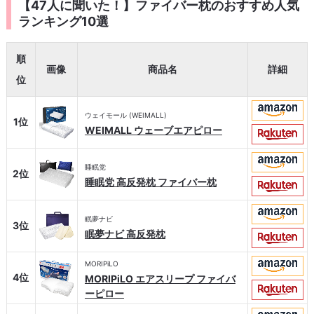
【47人に聞いた！】ファイバー枕のおすすめ人気
ランキング10選
順
画像
商品名
詳細
位
ウェイモール (WEIMALL)
1位
WEIMALL ウェーブエアピロー
睡眠党
2位
睡眠党 高反発枕 ファイバー枕
眠夢ナビ
3位
眠夢ナビ 高反発枕
MORIPiLO
4位
MORIPiLO エアスリープ ファイバ
ーピロー