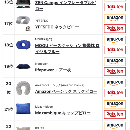
16位
ZEN Camps インフレータブルピ
ロー
YFFSFDC
17位
YFFSFDC ネックピロー
MOGU(モグ)
18位
MOGU ビーズクッション 携帯枕 ロ
イヤルブルー
lifepower
19位
lifepower エアー枕
20
Amazonベーシック(Amazon Basics)
Amazonベーシック ネックピロー
位
Mozambique
21位
Mozambique キャンプピロー
22
ICECO