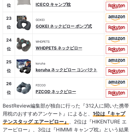
ICECO キャンプ枕
位
23
GOKEI
GOKEI ネックピロー ポンプ式
位
24
WHDPETS
WHDPETS ネックピロー
位
25
koruha
koruha ネックピロー コンパクト
位
26
PZCOD
PZCOD ネックピロー
位
BestReview編集部が独自に行った『312人に聞いた携帯
用枕のおすすめアンケート』によると、
1位は『キャプ
テンスタッグ エアーピロー』
、2位は『HIKENTURE エ
アーピロー』、3位は『HIMIMI キャンプ枕』という結果