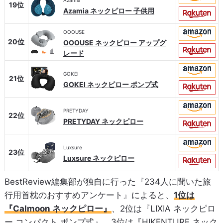
19位
Azamia ネックピロー 子供用
OOOUSE
20位
OOOUSE ネックピロー アップグ
レード
GOKEI
21位
GOKEI ネックピロー ポンプ式
PRETYDAY
22位
PRETYDAY ネックピロー
Luxsure
23位
Luxsure ネックピロー
BestReview編集部が独自に行った『234人に聞いた旅
行用首枕のおすすめアンケート』によると、
1位は
『Calmoon ネックピロー』
、2位は『LIXIA ネックピロ
ー コンパクト ポンプ式』、3位は『HIKENTURE ネック