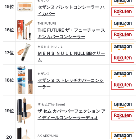
セザンヌ
15位
セザンヌ パレットコンシーラー ハ
イカバー
THE FUTURE
16位
THE FUTURE ザ・フューチャー ス
キンカバーコンシーラー
ＭＥＮＳ ＮＵＬＬ
17位
ＭＥＮＳ ＮＵＬＬ NULL BBクリー
ム
セザンヌ
18位
セザンヌ ストレッチカバーコンシ
ーラー
ザ セム(The Saem)
19位
ザ セム カバーパーフェクション ア
イディールコンシーラーデュオ
AK AEKYUNG
20