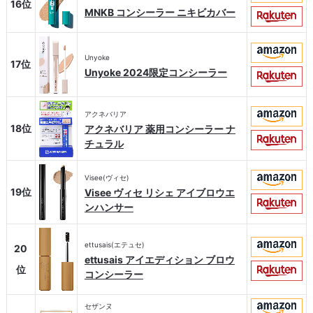
16位
MNKB コンシーラー ニキビカバー
Unyoke
17位
Unyoke 2024限定コンシーラー
アクネバリア
18位
アクネバリア 薬用コンシーラー ナ
チュラル
Visee(ヴィセ)
19位
Visee ヴィセ リシェ アイブロウエ
ンハンサー
ettusais(エテュセ)
20
ettusais アイエディション ブロウ
位
コンシーラー
セザンヌ