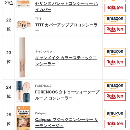
21位
セザンヌ パレットコンシーラー ハ
イカバー
TFIT
22
TFIT カバーアッププロコンシーラ
位
ー
キャンメイク
23
キャンメイク カラースティックコ
位
ンシーラー
FORENCOS
24
FORENCOS タトゥーウォータープ
位
ルーフ コンシーラー
Calypso
25
Calypso マジックコンシーラー サ
位
ーモンベージュ