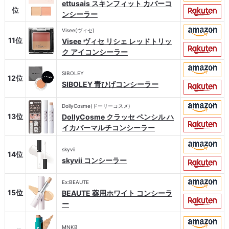
ettusais スキンフィット カバーコ
位
ンシーラー
Visee(ヴィセ)
11位
Visee ヴィセ リシェ レッドトリッ
ク アイコンシーラー
SIBOLEY
12位
SIBOLEY 青ひげコンシーラー
DollyCosme(ドーリーコスメ)
13位
DollyCosme クラッセ ペンシル ハ
イカバーマルチコンシーラー
skyvii
14位
skyvii コンシーラー
Ex:BEAUTE
15位
BEAUTE 薬用ホワイト コンシーラ
ー
MNKB