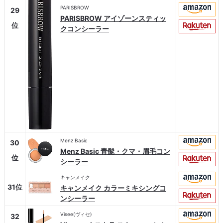
PARISBROW
29
PARISBROW アイゾーンスティッ
位
クコンシーラー
Menz Basic
30
Menz Basic 青髭・クマ・眉毛コン
位
シーラー
キャンメイク
31位
キャンメイク カラーミキシングコ
ンシーラー
Visee(ヴィセ)
32