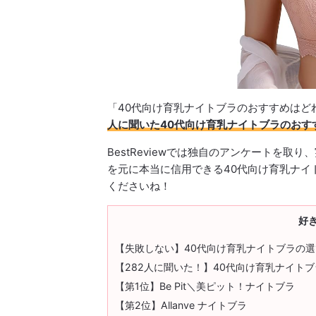
「40代向け育乳ナイトブラのおすすめはど
人に聞いた40代向け育乳ナイトブラのおす
BestReviewでは独自のアンケートを
を元に本当に信用できる40代向け育乳ナイ
くださいね！
好
【失敗しない】40代向け育乳ナイトブラの
【282人に聞いた！】40代向け育乳ナイト
【第1位】Be Pit＼美ピット！ナイトブラ
【第2位】Allanve ナイトブラ