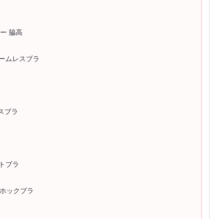
ヤー 脇高
 シームレスブラ
レスブラ
トブラ
トホックブラ