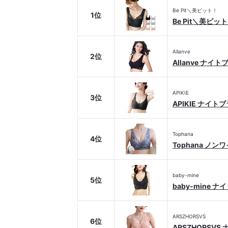
Be Pit＼美ピット！
1位
Be Pit＼美ピ
Allanve
2位
Allanve ナイト
APIKIE
3位
APIKIE ナイト
Tophana
4位
Tophana ノ
baby-mine
5位
baby-mine 
ARSZHORSVS
6位
ARSZHORSVS