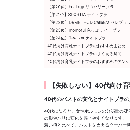
【第20位】healogy リカバリーブラ
【第21位】SPORTIA ナイトブラ
【第22位】DRMETHOD CelleBra セレブ
【第23位】momoful 色っぽ ナイトブラ
【第24位】T-wilker ナイトブラ
40代向け育乳ナイトブラのおすすめまとめ
40代向け育乳ナイトブラのよくある疑問
40代向け育乳ナイトブラのおすすめのアン
【失敗しない】40代向け
40代のバストの変化とナイトブラの
40代になると、女性ホルモンの分泌量の変
の形やハリに変化を感じやすくなります。
若い頃と比べて、バストを支えるクーパー