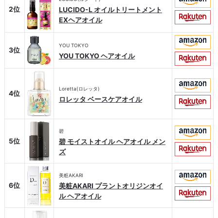
2位
LUCIDO-L オイルトリートメント
EXヘアオイル
YOU TOKYO
3位
YOU TOKYO ヘアオイル
Loretta(ロレッタ)
4位
ロレッタ ベースケアオイル
碧
5位
碧 モイストオイル ヘアオイル メン
ズ
美粧AKARI
6位
美粧AKARI プラントオリジンオイ
ル ヘアオイル