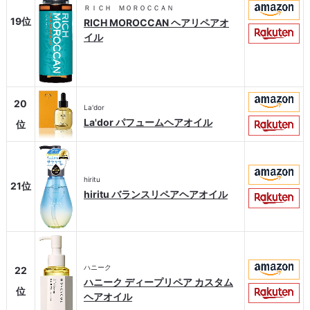
ＲＩＣＨ ＭＯＲＯＣＣＡＮ
19位
RICH MOROCCAN ヘアリペアオ
イル
20
La'dor
La'dor パフュームヘアオイル
位
hiritu
21位
hiritu バランスリペアヘアオイル
ハニーク
22
ハニーク ディープリペア カスタム
位
ヘアオイル