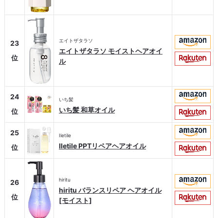
エイトザタラソ
23
エイトザタラソ モイストヘアオイ
位
ル
24
いち髪
いち髪 和草オイル
位
25
Iletile
Iletile PPTリペアヘアオイル
位
hiritu
26
hiritu バランスリペア ヘアオイル
位
[モイスト]