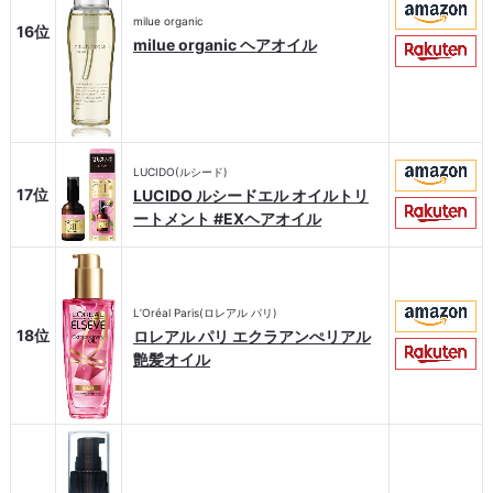
milue organic
16位
milue organic ヘアオイル
LUCIDO(ルシード)
17位
LUCIDO ルシードエル オイルトリ
ートメント #EXヘアオイル
L’Oréal Paris(ロレアル パリ)
18位
ロレアル パリ エクラアンぺリアル
艶髪オイル