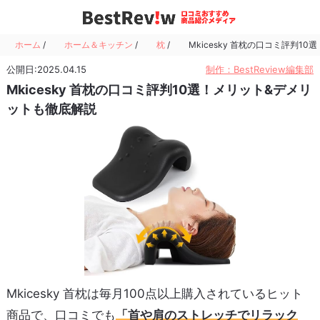
ホーム
/
ホーム＆キッチン
/
枕
/
Mkicesky 首枕の口コミ評判1
公開日:2025.04.15
制作：BestReview編集部
Mkicesky 首枕の口コミ評判10選！メリット&デメリ
ットも徹底解説
Mkicesky 首枕は毎月100点以上購入されているヒット
商品で、口コミでも
「首や肩のストレッチでリラック