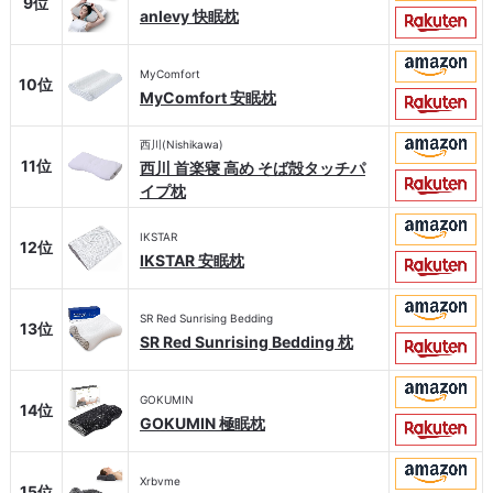
9位
anlevy 快眠枕
MyComfort
10位
MyComfort 安眠枕
西川(Nishikawa)
11位
西川 首楽寝 高め そば殻タッチパ
イプ枕
IKSTAR
12位
IKSTAR 安眠枕
SR Red Sunrising Bedding
13位
SR Red Sunrising Bedding 枕
GOKUMIN
14位
GOKUMIN 極眠枕
Xrbvme
15位