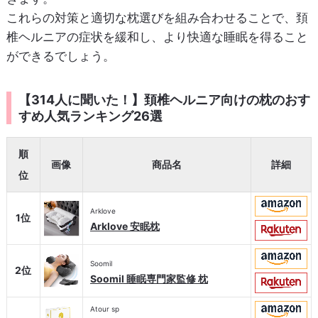
これらの対策と適切な枕選びを組み合わせることで、頚
椎ヘルニアの症状を緩和し、より快適な睡眠を得ること
ができるでしょう。
【314人に聞いた！】頚椎ヘルニア向けの枕のおす
すめ人気ランキング26選
順
画像
商品名
詳細
位
Arklove
1位
Arklove 安眠枕
Soomil
2位
Soomil 睡眠専門家監修 枕
Atour sp