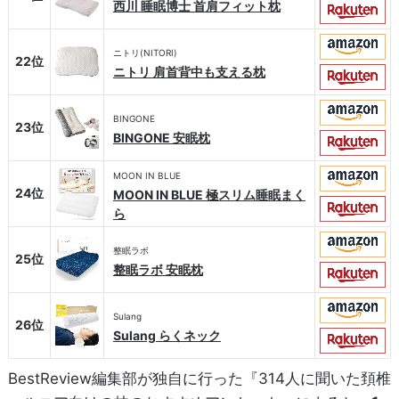
西川 睡眠博士 首肩フィット枕
ニトリ(NITORI)
22位
ニトリ 肩首背中も支える枕
BINGONE
23位
BINGONE 安眠枕
MOON IN BLUE
24位
MOON IN BLUE 極スリム睡眠まく
ら
整眠ラボ
25位
整眠ラボ 安眠枕
Sulang
26位
Sulang らくネック
BestReview編集部が独自に行った『314人に聞いた頚椎