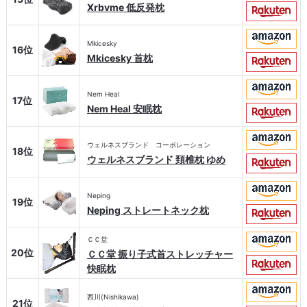
Xrbvme 低反発枕
Mkicesky
16位
Mkicesky 首枕
Nem Heal
17位
Nem Heal 安眠枕
ウェルネスブランド コーポレーション
18位
ウェルネスブランド 頚椎枕 ゆめ
Neping
19位
Neping ストレートネック枕
ＣＣ堂
20位
ＣＣ堂 振り子式首ストレッチャー
快眠枕
西川(Nishikawa)
21位