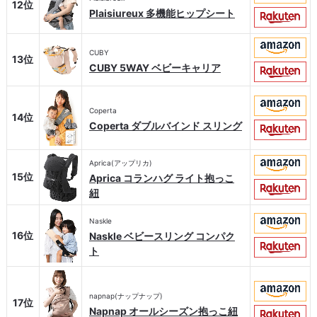
12位
Plaisiureux 多機能ヒップシート
CUBY
13位
CUBY 5WAY ベビーキャリア
Coperta
14位
Coperta ダブルバインド スリング
Aprica(アップリカ)
15位
Aprica コランハグ ライト抱っこ
紐
Naskle
16位
Naskle ベビースリング コンパク
ト
napnap(ナップナップ)
17位
Napnap オールシーズン抱っこ紐