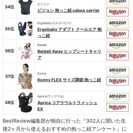
ピジョン
34位
ピジョン 抱っこ紐 caboo carrier
Ergobaby(エルゴベビー)
35位
Ergobaby アダプト クールエア 抱
っこ紐
Beideli
36位
Beideli 4way ヒップシートキャリ
ア
Konny
37位
Konny FLEX サイズ調節 抱っこ紐
Aprica(アップリカ)
38位
Aprica コアラウルトラメッシュ
EX
BestReview編集部が独自に行った『302人に聞いた生
後2ヶ月から使えるおすすめの抱っこ紐アンケート』に