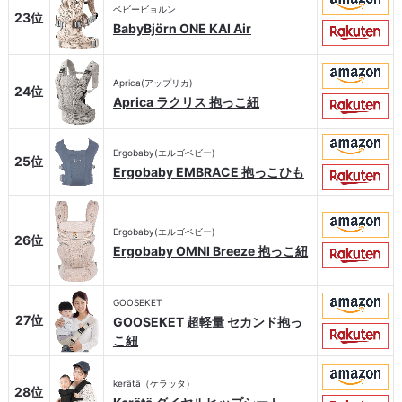
ベビービョルン
23位
BabyBjörn ONE KAI Air
Aprica(アップリカ)
24位
Aprica ラクリス 抱っこ紐
Ergobaby(エルゴベビー)
25位
Ergobaby EMBRACE 抱っこひも
Ergobaby(エルゴベビー)
26位
Ergobaby OMNI Breeze 抱っこ紐
GOOSEKET
27位
GOOSEKET 超軽量 セカンド抱っ
こ紐
kerätä（ケラッタ）
28位