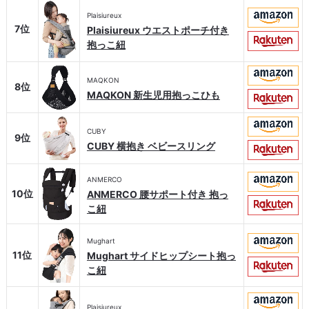
Plaisiureux
7位
Plaisiureux ウエストポーチ付き
抱っこ紐
MAQKON
8位
MAQKON 新生児用抱っこひも
CUBY
9位
CUBY 横抱き ベビースリング
ANMERCO
10位
ANMERCO 腰サポート付き 抱っ
こ紐
Mughart
11位
Mughart サイドヒップシート抱っ
こ紐
Plaisiureux