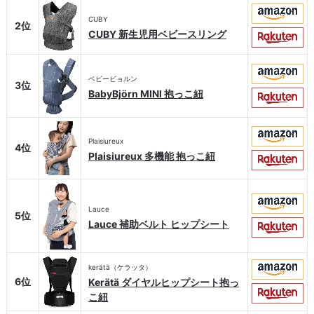
CUBY
2位
CUBY 新生児用ベビースリング
ベビービョルン
3位
BabyBjörn MINI 抱っこ紐
Plaisiureux
4位
Plaisiureux 多機能 抱っこ紐
Lauce
5位
Lauce 補助ベルト ヒップシート
kerätä（ケラッタ）
6位
Kerätä ダイヤルヒップシート抱っ
こ紐