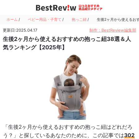
ホーム
/
ベビー用品・子育て
/
抱っこ紐
/
生後2ヶ月から使えるおす
更新日:2025.04.17
制作：BestReview編集部
生後2ヶ月から使えるおすすめの抱っこ紐38選＆人
気ランキング【2025年】
「生後2ヶ月から使えるおすすめの抱っこ紐はどれだろ
う？」と探しているあなたのために、この記事では
302