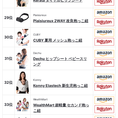
Kerätä ダイヤルヒップシート
Plaisiureux
29位
Plaisiureux 2WAY 改良抱っこ紐
CUBY
30位
CUBY 夏用 メッシュ抱っこ紐
Dechu
31位
Dechu ヒップシート ベビースリ
ング
Konny
32位
Konny Elastech 新生児抱っこ紐
WealthMart
33位
WealthMart 超軽量 セカンド抱っ
こ紐