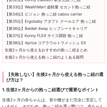
【第33位】WealthMart 超軽量 セカンド抱っこ紐
【第34位】ピジョン 抱っこ紐 caboo carrier
【第35位】Ergobaby アダプト クールエア 抱っこ紐
【第36位】Beideli 4way ヒップシートキャリア
【第37位】Konny FLEX サイズ調節 抱っこ紐
【第38位】Aprica コアラウルトラメッシュ EX
生後2ヶ月から使えるおすすめの抱っこ紐まとめ
生後2ヶ月から使える抱っこ紐のよくある疑問
【失敗しない】生後2ヶ月から使える抱っこ紐の選
び方は？
1. 生後2ヶ月からの抱っこ紐選びで重要なポイント
生後2ヶ月の赤ちゃんは、首や腰がまだ完全に安定して
いません。そのため、抱っこ紐を選ぶ際には、赤ちゃん