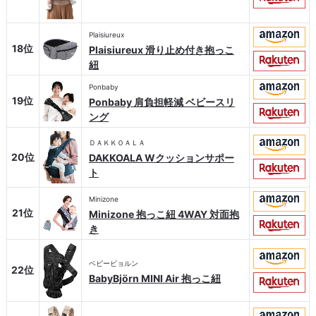
Plaisiureux
18位
Plaisiureux 滑り止め付き抱っこ
紐
Ponbaby
19位
Ponbaby 肩負担軽減 ベビースリ
ング
ＤＡＫＫＯＡＬＡ
20位
DAKKOALA Wクッションサポー
ト
Minizone
21位
Minizone 抱っこ紐 4WAY 対面抱
き
ベビービョルン
22位
BabyBjörn MINI Air 抱っこ紐